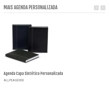
MAIS AGENDA PERSONALIZADA
Agenda Capa Sintético Personalizada
Ag
ALLPEAGE003
A
Detalhes