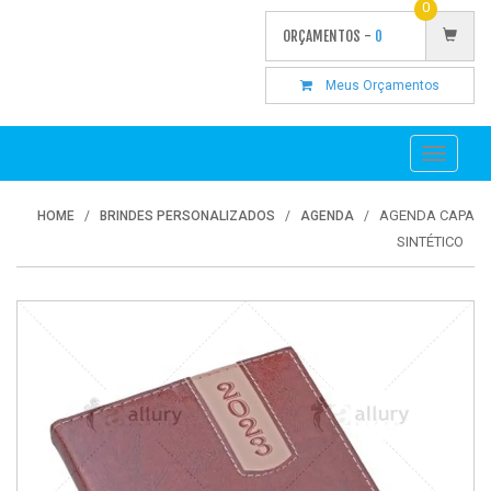
0
ORÇAMENTOS -
0
Meus Orçamentos
Toggle
navigati
AGENDA CAPA
HOME
BRINDES PERSONALIZADOS
AGENDA
SINTÉTICO