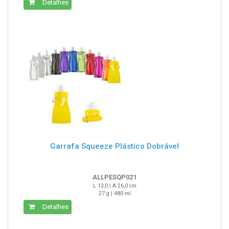
Detalhes
Garrafa Squeeze Plástico Dobrável
ALLPESQP021
L 13,0 | A 26,0 cm
27 g | 480 ml
Detalhes