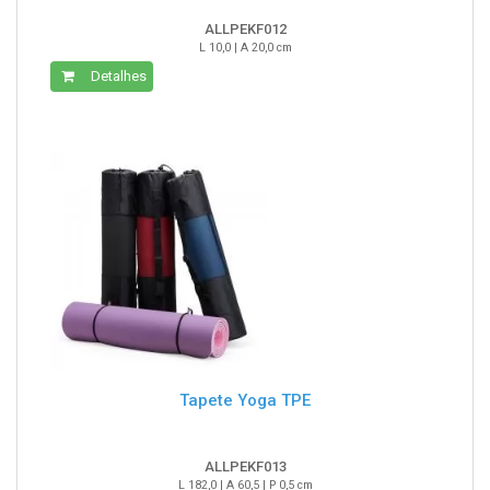
ALLPEKF012
L 10,0 | A 20,0 cm
Detalhes
Tapete Yoga TPE
ALLPEKF013
L 182,0 | A 60,5 | P 0,5 cm