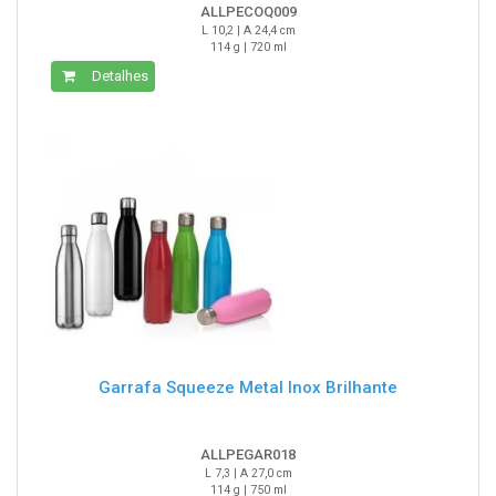
ALLPECOQ009
L 10,2 | A 24,4 cm
114 g | 720 ml
Detalhes
Garrafa Squeeze Metal Inox Brilhante
ALLPEGAR018
L 7,3 | A 27,0 cm
114 g | 750 ml