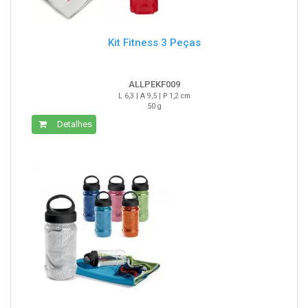
Kit Fitness 3 Peças
ALLPEKF009
L 6,3 | A 9,5 | P 1,2 cm
50 g
Detalhes