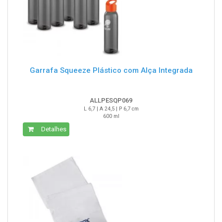
Garrafa Squeeze Plástico com Alça Integrada
ALLPESQP069
L 6,7 | A 24,5 | P 6,7 cm
600 ml
Detalhes