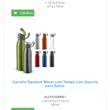
L 7,0 | A 25,0 cm
251 g | 750 ml
Detalhes
Garrafa Squeeze Metal com Tampa com Suporte
para Beber
ALLPESQM051
L 6,6 | A 25,0 | P 6,6 cm
650 ml