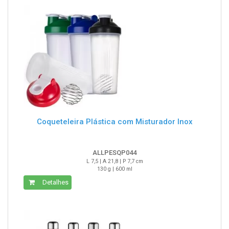
Coqueteleira Plástica com Misturador Inox
ALLPESQP044
L 7,5 | A 21,8 | P 7,7 cm
130 g | 600 ml
Detalhes