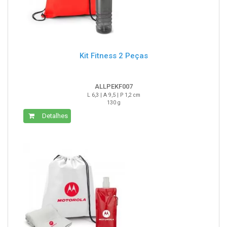
Kit Fitness 2 Peças
ALLPEKF007
L 6,3 | A 9,5 | P 1,2 cm
130 g
Detalhes