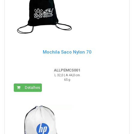
Mochila Saco Nylon 70
ALLPEMCS001
L 32,0 | A 44,0 cm
65 g
Detalhes