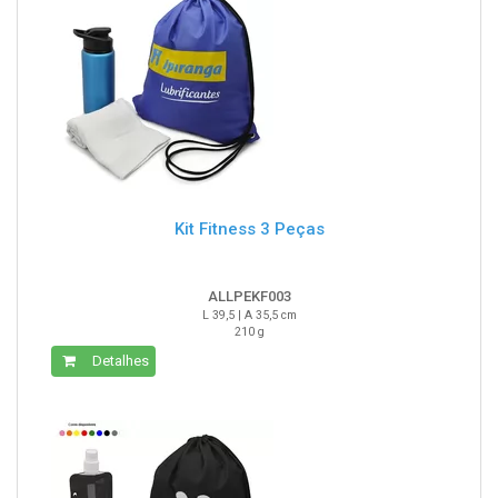
Kit Fitness 3 Peças
ALLPEKF003
L 39,5 | A 35,5 cm
210 g
Detalhes