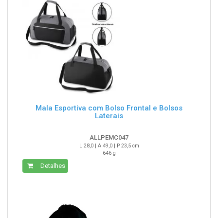
Mala Esportiva com Bolso Frontal e Bolsos
Laterais
ALLPEMC047
L 28,0 | A 49,0 | P 23,5 cm
646 g
Detalhes