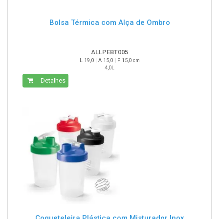
Bolsa Térmica com Alça de Ombro
ALLPEBT005
L 19,0 | A 15,0 | P 15,0 cm
4,0L
Detalhes
Coqueteleira Plástica com Misturador Inox