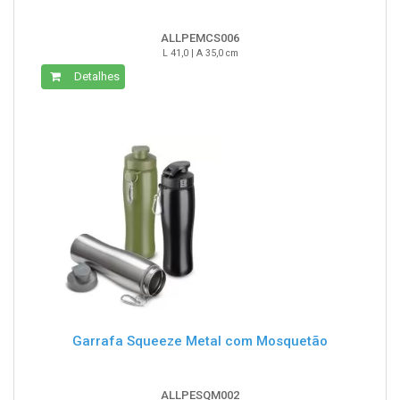
ALLPEMCS006
L 41,0 | A 35,0 cm
Detalhes
Garrafa Squeeze Metal com Mosquetão
ALLPESQM002