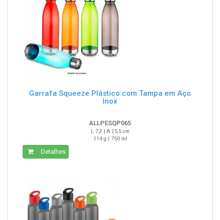
Garrafa Squeeze Plástico com Tampa em Aço
Inox
ALLPESQP065
L 7,2 | A 25,5 cm
114 g | 750 ml
Detalhes