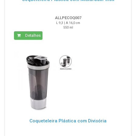
ALLPECOQ007
L 9,3 | A 16,0 cm
550 ml
Detalhes
Coqueteleira Plástica com Divisória