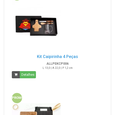
Kit Caipirinha 4 Peças
ALLPEKCP006
L 13,0 | A 22,0 | P 1,2 cm
Detalhes
PROMO