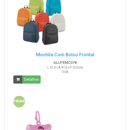
Mochila Com Bolso Frontal
ALLPEMC078
L 31,0 | A 41,0 | P 12,0 cm
13,0L
Detalhes
PROMO