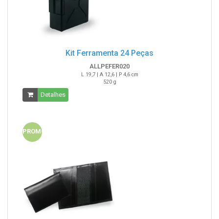
Kit Ferramenta 24 Peças
ALLPEFER020
L 19,7 | A 12,6 | P 4,6 cm
520 g
Detalhes
PROMO