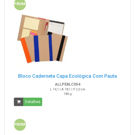
PROMO
Bloco Caderneta Capa Ecológica Com Pauta
ALLPEBLC054
L 14,1 | A 18,1 | P 2,0 cm
186 g
Detalhes
PROMO