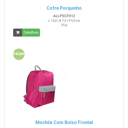
Cofre Porquinho
ALLPECF012
L 15,0 | A 7,5 | P 9,0 cm
35 g
Detalhes
PROMO
Mochila Com Bolso Frontal