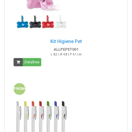
Kit Higiene Pet
ALLPEPET001
L 8,2 | A 4,8 | P 4,1 cm
Detalhes
PROMO