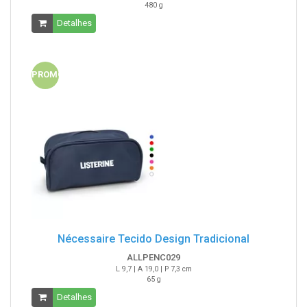
480 g
Detalhes
PROMO
Nécessaire Tecido Design Tradicional
ALLPENC029
L 9,7 | A 19,0 | P 7,3 cm
65 g
Detalhes