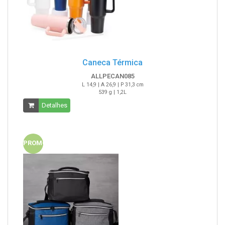
Caneca Térmica
ALLPECAN085
L 14,9 | A 26,9 | P 31,3 cm
539 g | 1,2L
Detalhes
PROMO