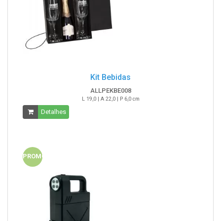
Kit Bebidas
ALLPEKBE008
L 19,0 | A 22,0 | P 6,0 cm
Detalhes
PROMO