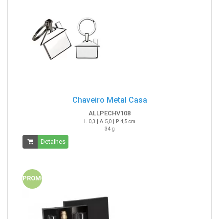
Chaveiro Metal Casa
ALLPECHV108
L 0,3 | A 5,0 | P 4,5 cm
34 g
Detalhes
PROMO