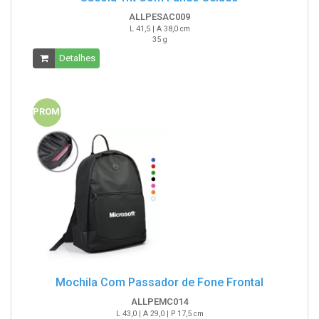
ALLPESAC009
L 41,5 | A 38,0 cm
35 g
Detalhes
PROMO
Mochila Com Passador de Fone Frontal
ALLPEMC014
L 43,0 | A 29,0 | P 17,5 cm