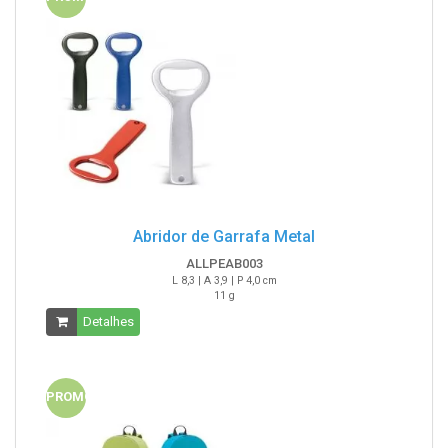
Abridor de Garrafa Metal
ALLPEAB003
L 8,3 | A 3,9 | P 4,0 cm
11 g
Detalhes
PROMO