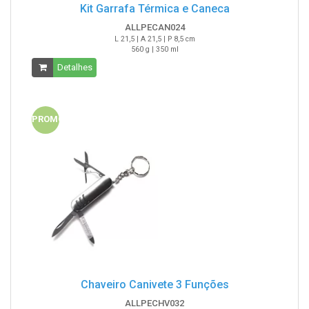
Kit Garrafa Térmica e Caneca
ALLPECAN024
L 21,5 | A 21,5 | P 8,5 cm
560 g | 350 ml
Detalhes
PROMO
Chaveiro Canivete 3 Funções
ALLPECHV032