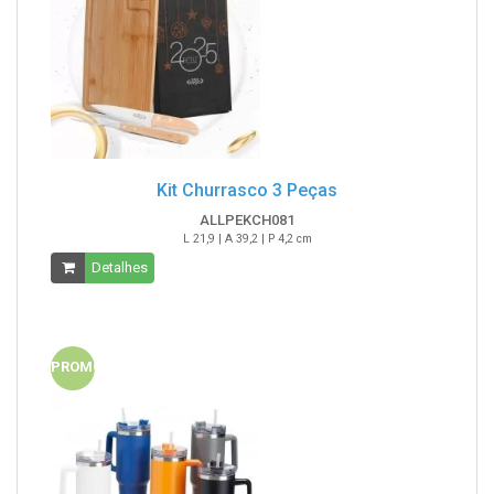
Kit Churrasco 3 Peças
ALLPEKCH081
L 21,9 | A 39,2 | P 4,2 cm
Detalhes
PROMO