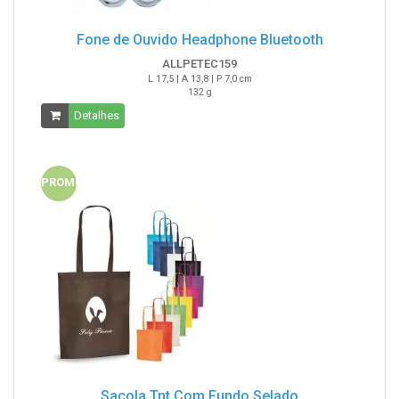
Fone de Ouvido Headphone Bluetooth
ALLPETEC159
L 17,5 | A 13,8 | P 7,0 cm
132 g
Detalhes
PROMO
Sacola Tnt Com Fundo Selado