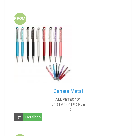
PROMO
Caneta Metal
ALLPETEC101
L 1,3 | A 14,4 | P 0,9 cm
13 g
Detalhes