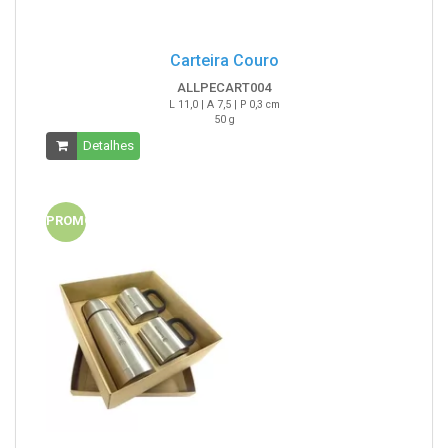
Carteira Couro
ALLPECART004
L 11,0 | A 7,5 | P 0,3 cm
50 g
Detalhes
PROMO