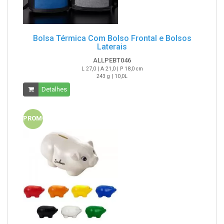
Bolsa Térmica Com Bolso Frontal e Bolsos
Laterais
ALLPEBT046
L 27,0 | A 21,0 | P 18,0 cm
243 g | 10,0L
Detalhes
PROMO