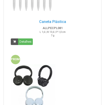
Caneta Plástica
ALLPECPL081
L 1,6 | A 13,6 | P 1,0 cm
7 g
Detalhes
PROMO