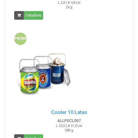
L 2,0 | A 5,8 cm
26 g
Detalhes
PROMO
Cooler 10 Latas
ALLPECL007
L 23,0 | A 31,0 cm
989 g