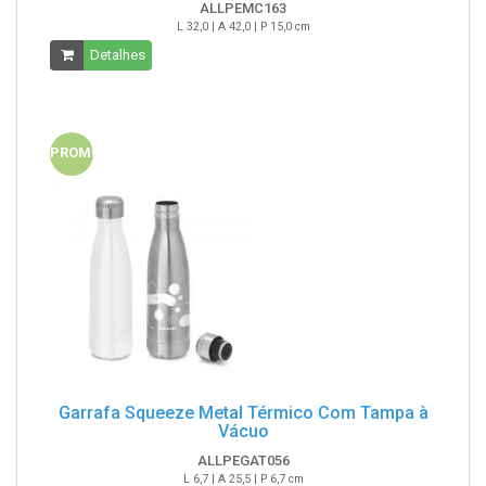
ALLPEMC163
L 32,0 | A 42,0 | P 15,0 cm
Detalhes
PROMO
Garrafa Squeeze Metal Térmico Com Tampa à
Vácuo
ALLPEGAT056
L 6,7 | A 25,5 | P 6,7 cm