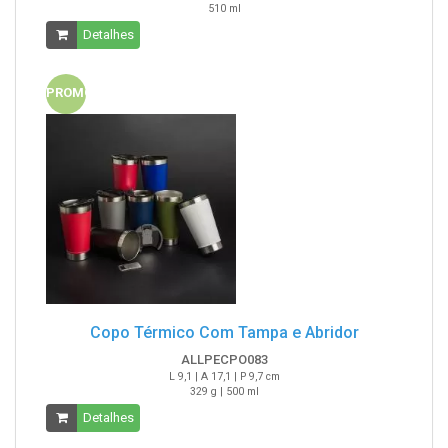
510 ml
Detalhes
PROMO
Copo Térmico Com Tampa e Abridor
ALLPECPO083
L 9,1 | A 17,1 | P 9,7 cm
329 g | 500 ml
Detalhes