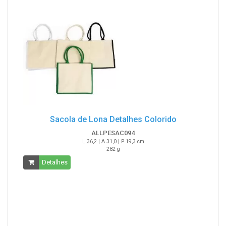
Sacola de Lona Detalhes Colorido
ALLPESAC094
L 36,2 | A 31,0 | P 19,3 cm
282 g
Detalhes