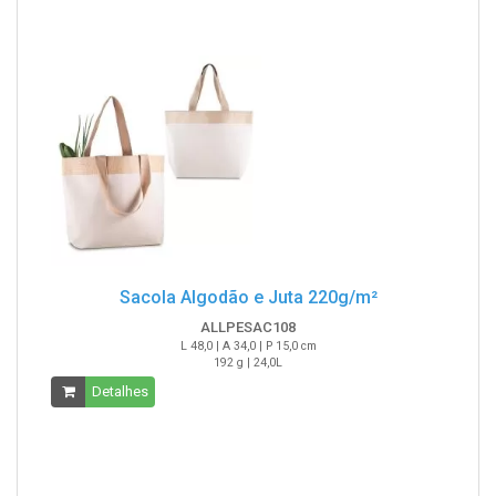
Sacola Algodão e Juta 220g/m²
ALLPESAC108
L 48,0 | A 34,0 | P 15,0 cm
192 g | 24,0L
Detalhes