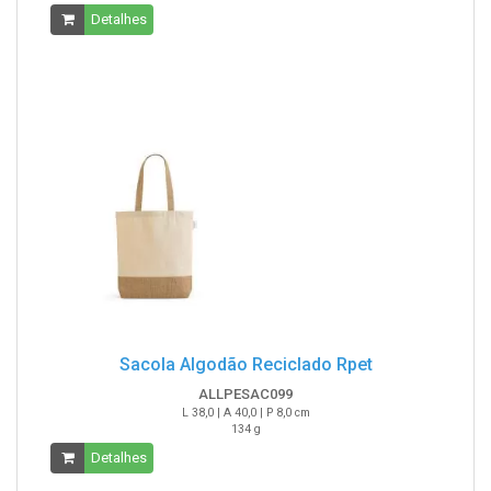
Detalhes
Sacola Algodão Reciclado Rpet
ALLPESAC099
L 38,0 | A 40,0 | P 8,0 cm
134 g
Detalhes