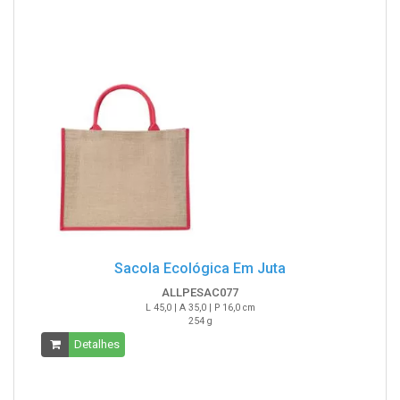
Sacola Ecológica Em Juta
ALLPESAC077
L 45,0 | A 35,0 | P 16,0 cm
254 g
Detalhes