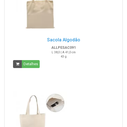
Sacola Algodão
ALLPESAC091
L 38,0 | A 41,0 cm
43 g
Detalhes