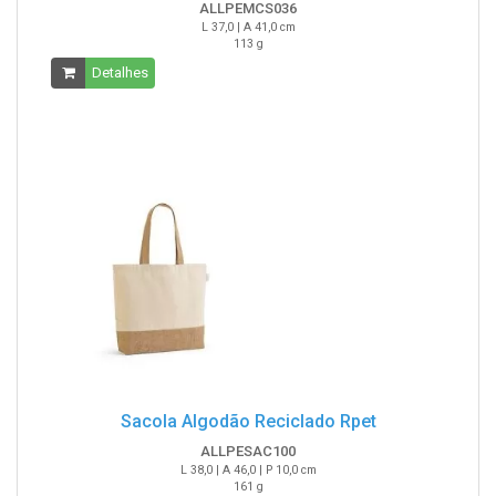
ALLPEMCS036
L 37,0 | A 41,0 cm
113 g
Detalhes
Sacola Algodão Reciclado Rpet
ALLPESAC100
L 38,0 | A 46,0 | P 10,0 cm
161 g