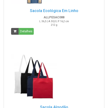
Sacola Ecológica Em Linho
ALLPESAC088
L 36,5 | A 30,0 | P 16,2 cm
212 g
Detalhes
Sacola Algodão