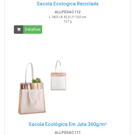
Sacola Ecologica Reciclada
ALLPESAC112
L 38,0 | A 42,0 | P 10,0 cm
127 g
Detalhes
Sacola Ecológica Em Juta 360g/m²
ALLPESAC111