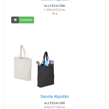
ALLPESAC086
L 35,0 | A 37,2 cm
52 g
Detalhes
Sacola Algodão
ALLPESAC085
A 42,0 | P 10,0 cm