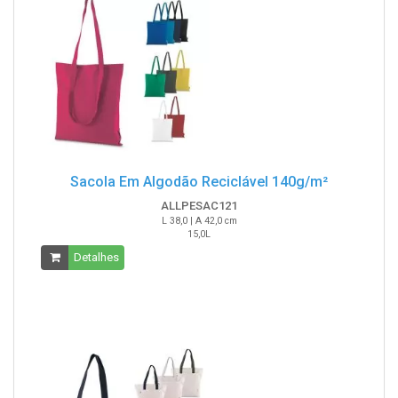
Sacola Em Algodão Reciclável 140g/m²
ALLPESAC121
L 38,0 | A 42,0 cm
15,0L
Detalhes