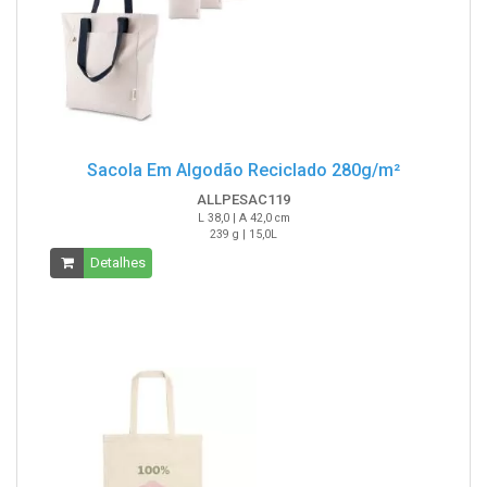
Sacola Em Algodão Reciclado 280g/m²
ALLPESAC119
L 38,0 | A 42,0 cm
239 g | 15,0L
Detalhes