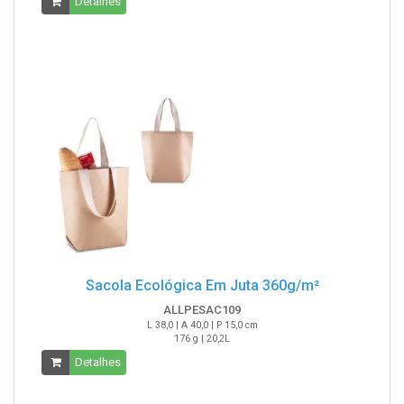
Detalhes
Sacola Ecológica Em Juta 360g/m²
ALLPESAC109
L 38,0 | A 40,0 | P 15,0 cm
176 g | 20,2L
Detalhes