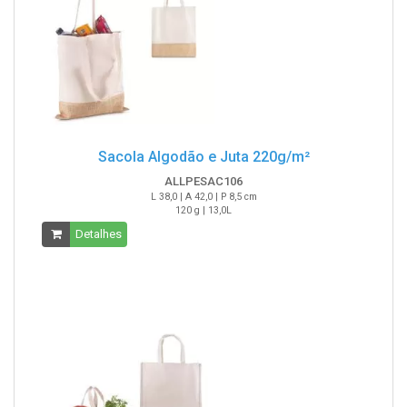
Sacola Algodão e Juta 220g/m²
ALLPESAC106
L 38,0 | A 42,0 | P 8,5 cm
120 g | 13,0L
Detalhes