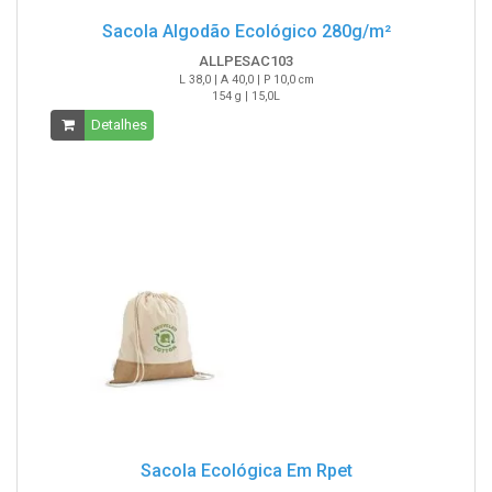
Sacola Algodão Ecológico 280g/m²
ALLPESAC103
L 38,0 | A 40,0 | P 10,0 cm
154 g | 15,0L
Detalhes
Sacola Ecológica Em Rpet