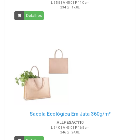
L 35,5 | A 45,0 | P 11,0 cm
234 g | 17,0L
Detalhes
Sacola Ecológica Em Juta 360g/m²
ALLPESAC110
L 34,0 | A 43,0 | P 16,5 cm
246 g | 24,0L