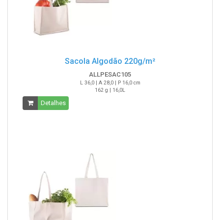
Sacola Algodão 220g/m²
ALLPESAC105
L 36,0 | A 28,0 | P 16,0 cm
162 g | 16,0L
Detalhes