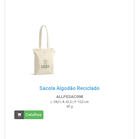
Sacola Algodão Reciclado
ALLPESAC098
L 38,0 | A 42,0 | P 10,0 cm
69 g
Detalhes