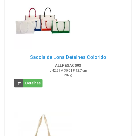
Sacola de Lona Detalhes Colorido
ALLPESAC093
L 42,5 | A 30,0 | P 12,7 cm
282 g
Detalhes