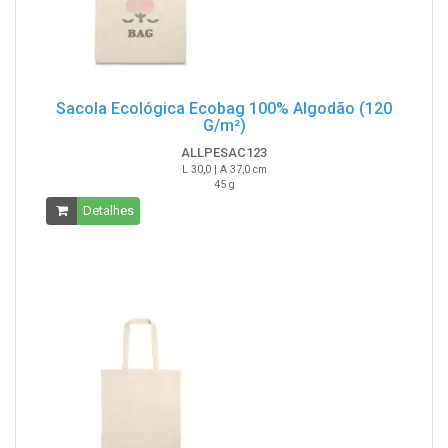
Sacola Ecológica Ecobag 100% Algodão (120
G/m²)
ALLPESAC123
L 30,0 | A 37,0 cm
45 g
Detalhes