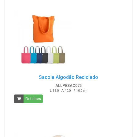
Sacola Algodão Reciclado
ALLPESAC075
L 38,0 | A 40,0 | P 10,0 cm
Detalhes