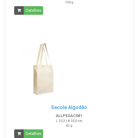
154 g
Detalhes
Sacola Algodão
ALLPESAC081
L 33,3 | A 35,0 cm
62 g
Detalhes