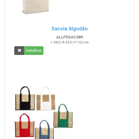
Sacola Algodão
ALLPESAC089
L 38,0 | A 45,0 | P 10,5 cm
Detalhes