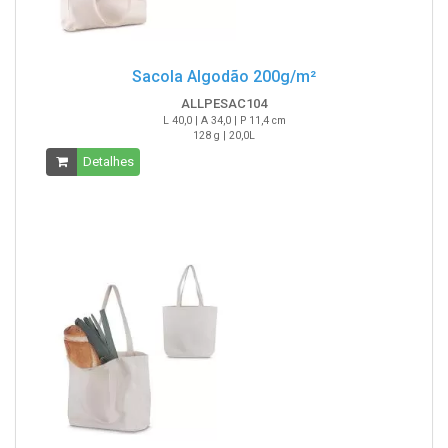
Sacola Algodão 200g/m²
ALLPESAC104
L 40,0 | A 34,0 | P 11,4 cm
128 g | 20,0L
Detalhes