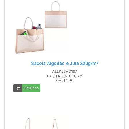
Sacola Algodão e Juta 220g/m²
ALLPESAC107
L 45,0 | A 35,5 | P 11,0 cm
266 g | 17,0L
Detalhes