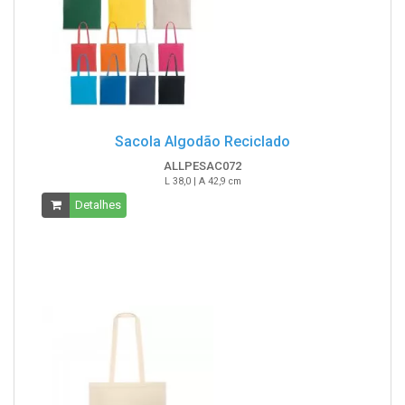
Sacola Algodão Reciclado
ALLPESAC072
L 38,0 | A 42,9 cm
Detalhes