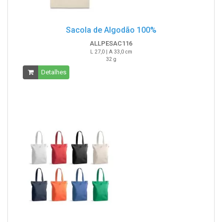
Sacola de Algodão 100%
ALLPESAC116
L 27,0 | A 33,0 cm
32 g
Detalhes