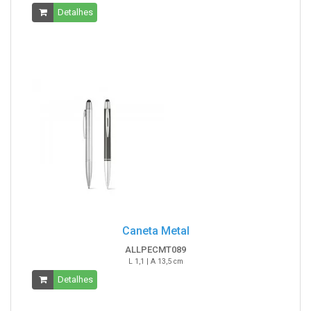
Detalhes
Caneta Metal
ALLPECMT089
L 1,1 | A 13,5 cm
Detalhes