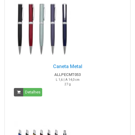
Caneta Metal
ALLPECMT053
L 1,6 | A 14,0 cm
27 g
Detalhes