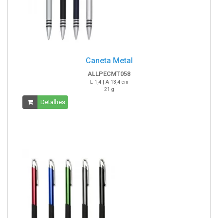
Caneta Metal
ALLPECMT058
L 1,4 | A 13,4 cm
21 g
Detalhes