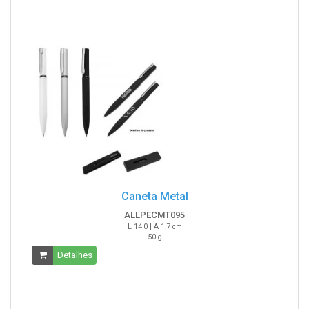
Caneta Metal
ALLPECMT095
L 14,0 | A 1,7 cm
50 g
Detalhes