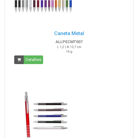
Caneta Metal
ALLPECMT007
L 1,2 | A 13,7 cm
16 g
Detalhes