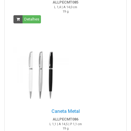
ALLPECMT085
L 1,4 | A 14,0 cm
19 g
Detalhes
Caneta Metal
ALLPECMT086
L 1,1 | A 14,5 | P 1,1 cm
19 g