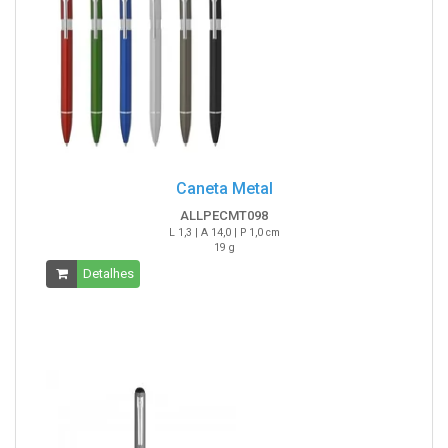
Caneta Metal
ALLPECMT098
L 1,3 | A 14,0 | P 1,0 cm
19 g
Detalhes