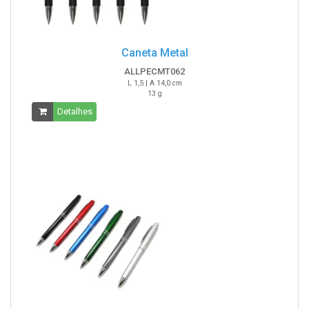
Caneta Metal
ALLPECMT062
L 1,5 | A 14,0 cm
13 g
Detalhes