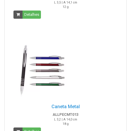
L 3,5 | A 14,1 cm
12 g
Detalhes
Caneta Metal
ALLPECMT013
L 3,2 | A 14,0 cm
18 g