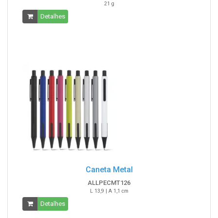
21 g
Detalhes
Caneta Metal
ALLPECMT126
L 13,9 | A 1,1 cm
Detalhes