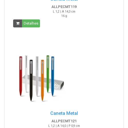
ALLPECMT119
L 1,2 | A 14,3 cm
16 g
Detalhes
Caneta Metal
ALLPECMT121
L 1,2 | A 14,0 | P 0,9 cm