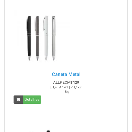
Caneta Metal
ALLPECMT129
L 1,4 | A 14,1 | P 1,1 cm
18 g
Detalhes