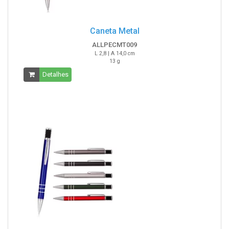
Caneta Metal
ALLPECMT009
L 2,8 | A 14,0 cm
13 g
Detalhes