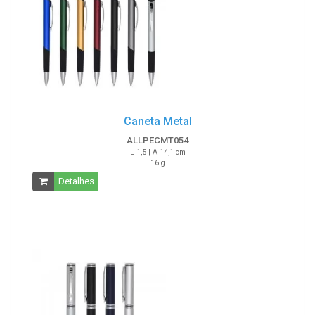
Caneta Metal
ALLPECMT054
L 1,5 | A 14,1 cm
16 g
Detalhes