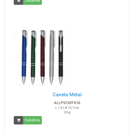
Detalhes
Caneta Metal
ALLPECMT016
L 1,4 | A 13,7 cm
20 g
Detalhes