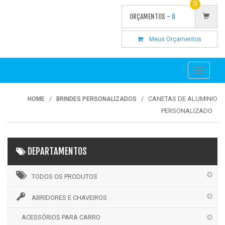
0
ORÇAMENTOS -
0
Meus Orçamentos
Toggle
navigati
CANETAS DE ALUMINIO
HOME
BRINDES PERSONALIZADOS
PERSONALIZADO
DEPARTAMENTOS
TODOS OS PRODUTOS
ABRIDORES E CHAVEIROS
ACESSÓRIOS PARA CARRO