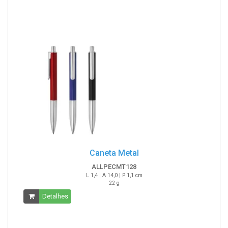
Caneta Metal
ALLPECMT128
L 1,4 | A 14,0 | P 1,1 cm
22 g
Detalhes