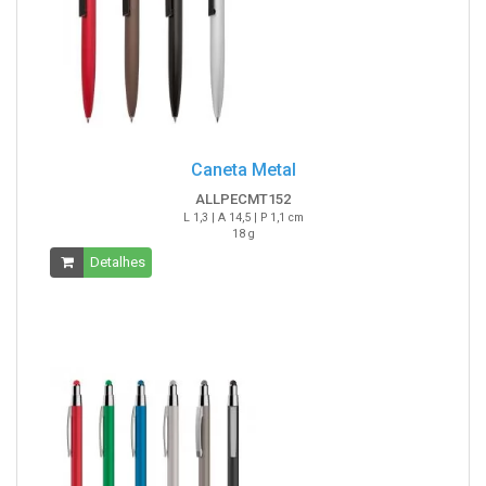
Caneta Metal
ALLPECMT152
L 1,3 | A 14,5 | P 1,1 cm
18 g
Detalhes