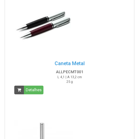
Caneta Metal
ALLPECMT001
L 4,1 | A 13,2 cm
25 g
Detalhes