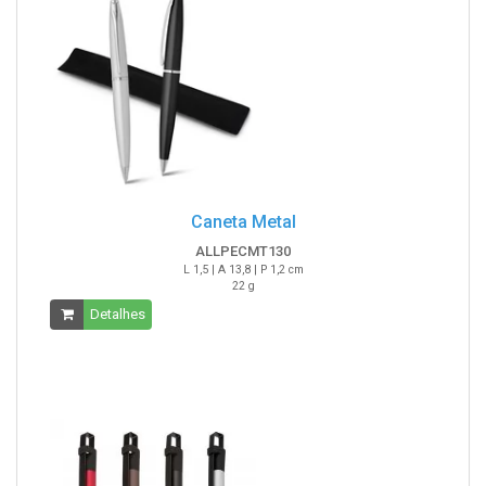
Caneta Metal
ALLPECMT130
L 1,5 | A 13,8 | P 1,2 cm
22 g
Detalhes