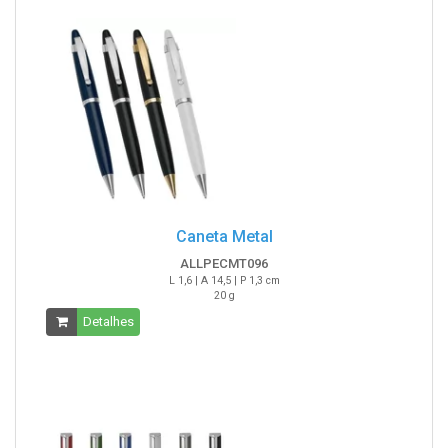
Caneta Metal
ALLPECMT096
L 1,6 | A 14,5 | P 1,3 cm
20 g
Detalhes