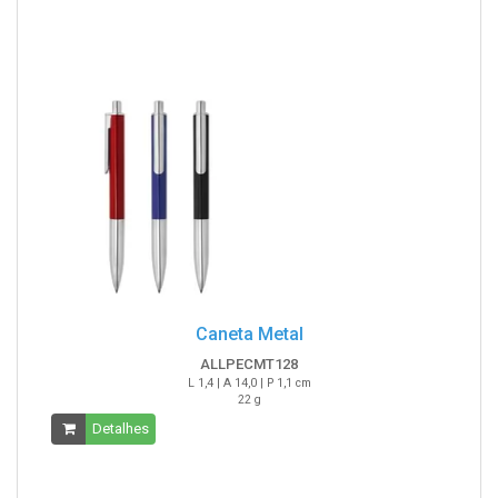
Caneta Metal
ALLPECMT128
L 1,4 | A 14,0 | P 1,1 cm
22 g
Detalhes