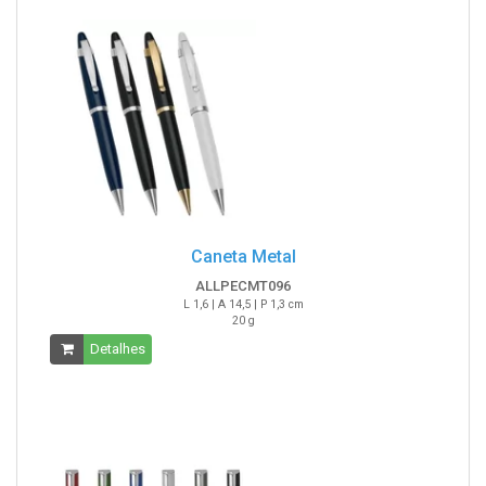
Caneta Metal
ALLPECMT096
L 1,6 | A 14,5 | P 1,3 cm
20 g
Detalhes