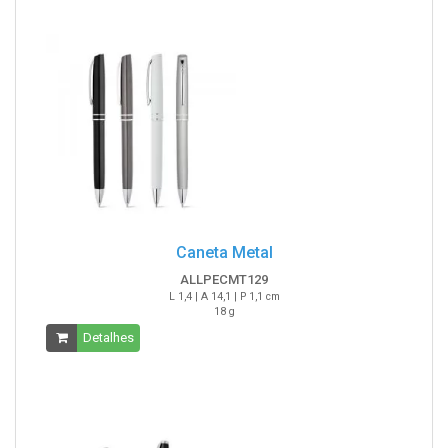
Caneta Metal
ALLPECMT129
L 1,4 | A 14,1 | P 1,1 cm
18 g
Detalhes