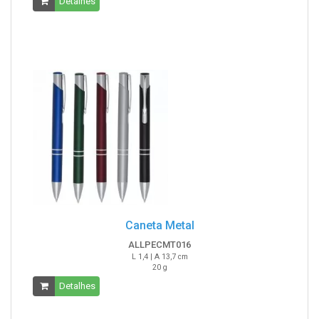
Detalhes
Caneta Metal
ALLPECMT016
L 1,4 | A 13,7 cm
20 g
Detalhes