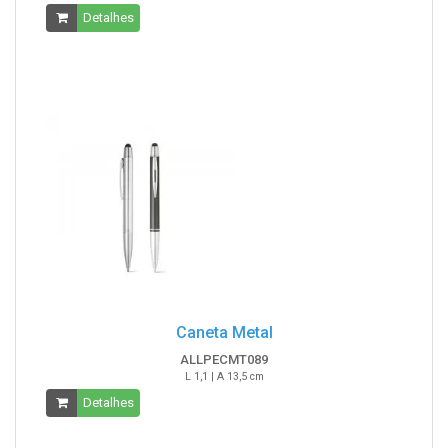
Detalhes
Caneta Metal
ALLPECMT089
L 1,1 | A 13,5 cm
Detalhes