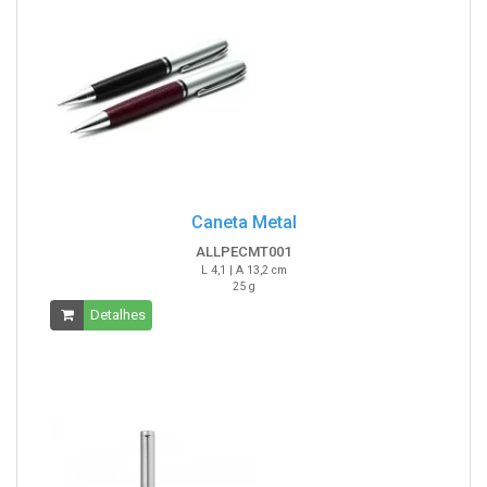
Caneta Metal
ALLPECMT001
L 4,1 | A 13,2 cm
25 g
Detalhes