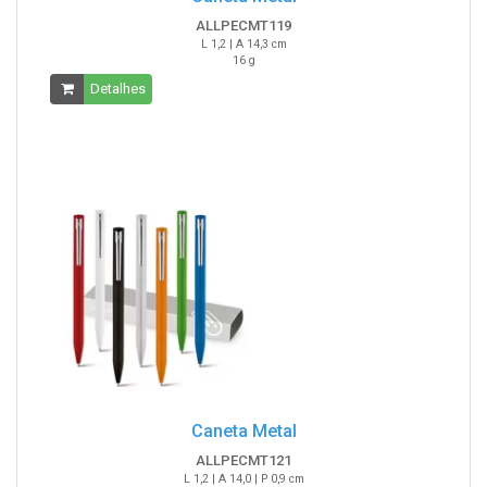
ALLPECMT119
L 1,2 | A 14,3 cm
16 g
Detalhes
Caneta Metal
ALLPECMT121
L 1,2 | A 14,0 | P 0,9 cm