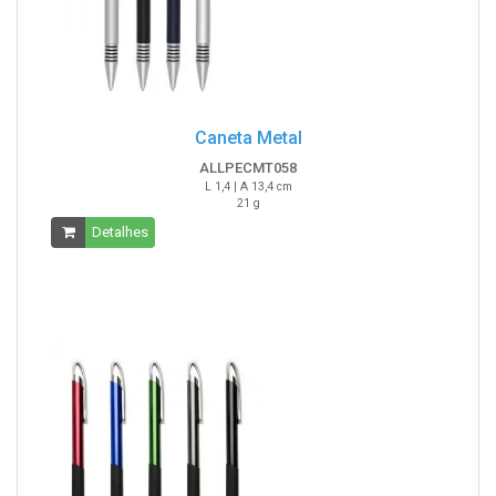
Caneta Metal
ALLPECMT058
L 1,4 | A 13,4 cm
21 g
Detalhes