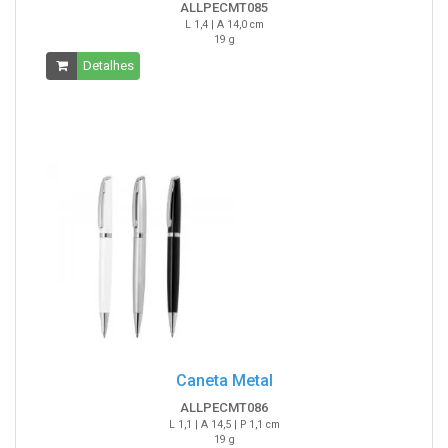
ALLPECMT085
L 1,4 | A 14,0 cm
19 g
Detalhes
Caneta Metal
ALLPECMT086
L 1,1 | A 14,5 | P 1,1 cm
19 g