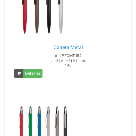
Caneta Metal
ALLPECMT152
L 1,3 | A 14,5 | P 1,1 cm
18 g
Detalhes