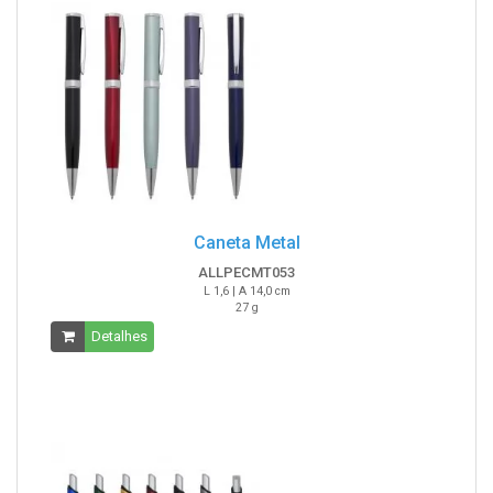
Caneta Metal
ALLPECMT053
L 1,6 | A 14,0 cm
27 g
Detalhes