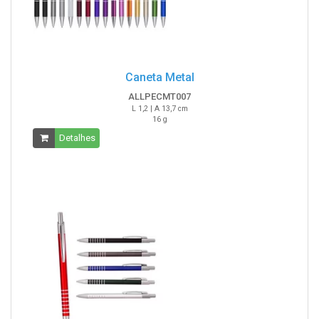
Caneta Metal
ALLPECMT007
L 1,2 | A 13,7 cm
16 g
Detalhes