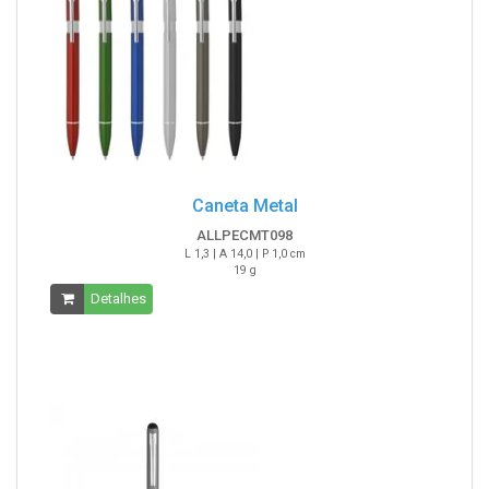
Caneta Metal
ALLPECMT098
L 1,3 | A 14,0 | P 1,0 cm
19 g
Detalhes