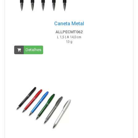
Caneta Metal
ALLPECMT062
L 1,5 | A 14,0 cm
13 g
Detalhes