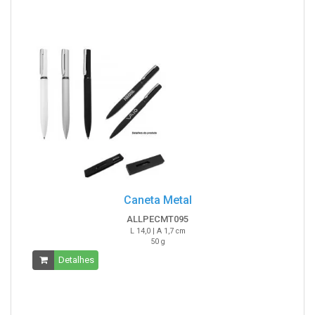
Caneta Metal
ALLPECMT095
L 14,0 | A 1,7 cm
50 g
Detalhes