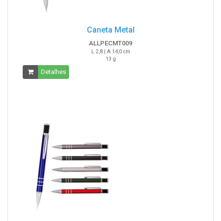
Caneta Metal
ALLPECMT009
L 2,8 | A 14,0 cm
13 g
Detalhes