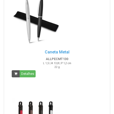
Caneta Metal
ALLPECMT130
L 1,5 | A 13,8 | P 1,2 cm
22 g
Detalhes