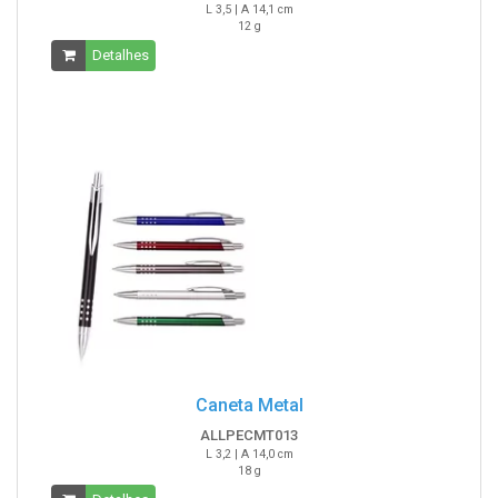
L 3,5 | A 14,1 cm
12 g
Detalhes
Caneta Metal
ALLPECMT013
L 3,2 | A 14,0 cm
18 g