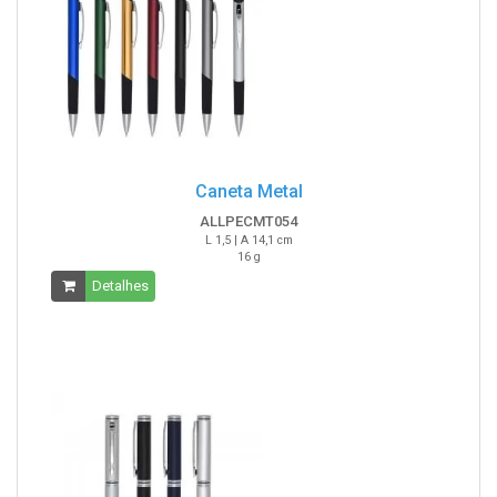
Caneta Metal
ALLPECMT054
L 1,5 | A 14,1 cm
16 g
Detalhes