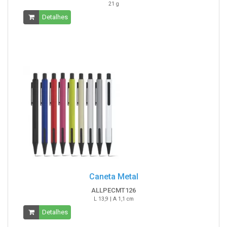
21 g
Detalhes
Caneta Metal
ALLPECMT126
L 13,9 | A 1,1 cm
Detalhes